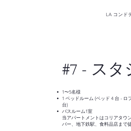
LA コンド
#7 - ス
1〜5名様
1 ベッドルーム (ベッド 4 台 - 
台)
バスルーム1室
当アパートメントはコリアタウ
バー、地下鉄駅、食料品店まで