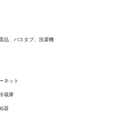
需品、バスタブ、洗濯機
ーネット
冷蔵庫
知器