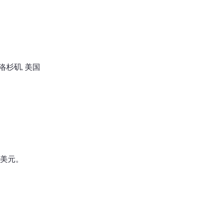
3 , 洛杉矶, 美国
 美元。